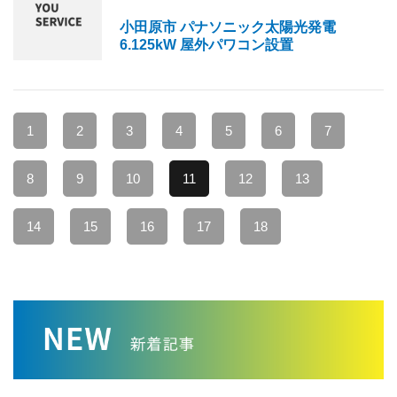
小田原市 パナソニック太陽光発電
6.125kW 屋外パワコン設置
1
2
3
4
5
6
7
8
9
10
11
12
13
14
15
16
17
18