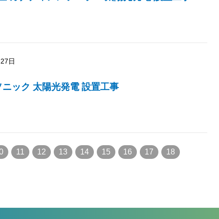
月27日
ソニック 太陽光発電 設置工事
0
11
12
13
14
15
16
17
18