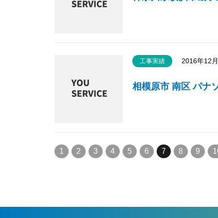
2016年12
工事実績
相模原市 南区 パナ
1
2
3
4
5
6
7
8
9
1